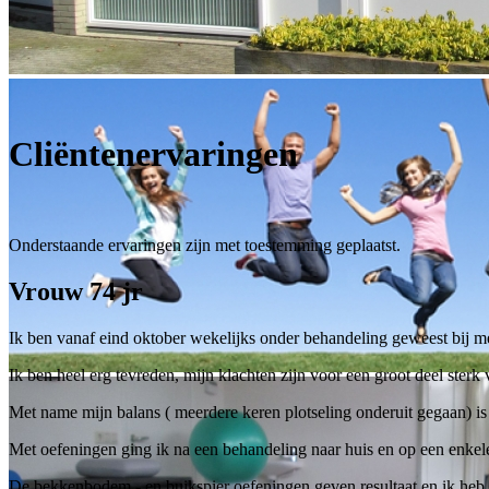
Cliëntenervaringen
Onderstaande ervaringen zijn met toestemming geplaatst.
Vrouw 74 jr
Ik ben vanaf eind oktober wekelijks onder behandeling geweest bij m
Ik ben heel erg tevreden, mijn klachten zijn voor een groot deel ster
Met name mijn balans ( meerdere keren plotseling onderuit gegaan) is
Met oefeningen ging ik na een behandeling naar huis en op een enkele 
De bekkenbodem - en buikspier oefeningen geven resultaat en ik heb h