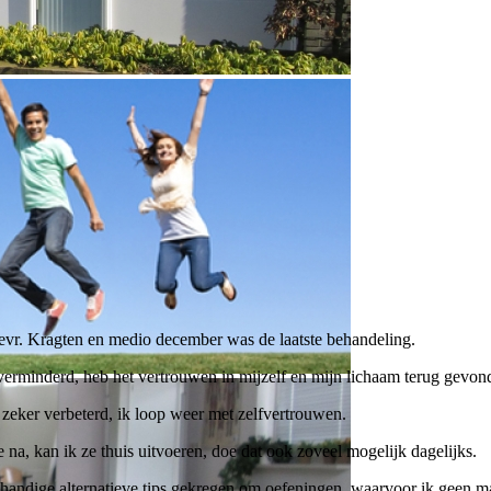
evr. Kragten en medio december was de laatste behandeling.
k verminderd, heb het vertrouwen in mijzelf en mijn lichaam terug gevon
 zeker verbeterd, ik loop weer met zelfvertrouwen.
na, kan ik ze thuis uitvoeren, doe dat ook zoveel mogelijk dagelijks.
andige alternatieve tips gekregen om oefeningen, waarvoor ik geen mat