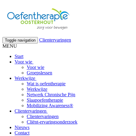
Clientervaringen
Toggle navigation
MENU
Start
Voor wie
Voor wie
Groepslessen
Werkwijze
Wat is oefentherapie
Werkwijze
Netwerk Chronische Pijn
Slaapoefentherapie
Mobilizing Awareness®
Clientervaringen
Clientervaringen
Cliënt-ervaringsonderzoek
Nieuws
Contact