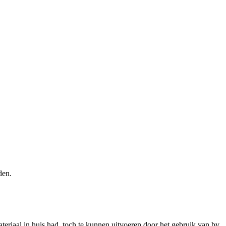
den.
eriaal in huis had, toch te kunnen uitvoeren door het gebruik van bv.