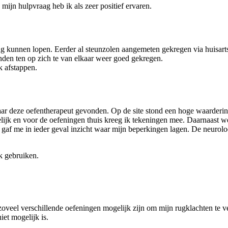
ijn hulpvraag heb ik als zeer positief ervaren.
g kunnen lopen. Eerder al steunzolen aangemeten gekregen via huisarts.
nden ten op zich te van elkaar weer goed gekregen.
k afstappen.
aar deze oefentherapeut gevonden. Op de site stond een hoge waarderin
elijk en voor de oefeningen thuis kreeg ik tekeningen mee. Daarnaast 
tste gaf me in ieder geval inzicht waar mijn beperkingen lagen. De neu
jk gebruiken.
zoveel verschillende oefeningen mogelijk zijn om mijn rugklachten te ve
iet mogelijk is.