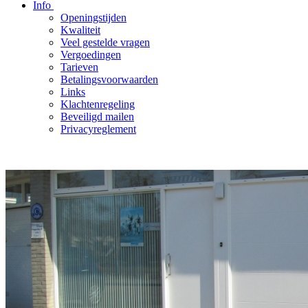
Info
Openingstijden
Kwaliteit
Veel gestelde vragen
Vergoedingen
Tarieven
Betalingsvoorwaarden
Links
Klachtenregeling
Beveiligd mailen
Privacyreglement