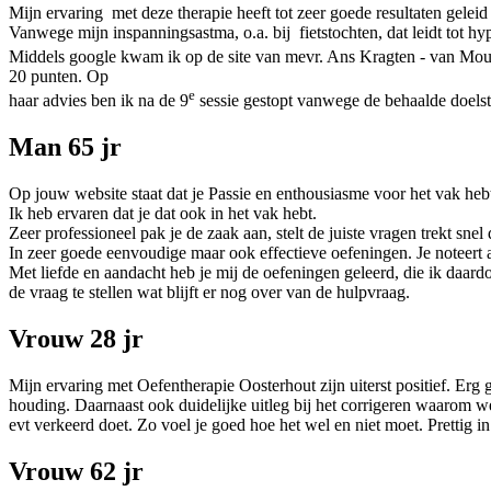
Mijn ervaring met deze therapie heeft tot zeer goede resultaten gelei
Vanwege mijn inspanningsastma, o.a. bij fietstochten, dat leidt tot h
Middels google kwam ik op de site van mevr. Ans Kragten - van Mourik
20 punten. Op
e
haar advies ben ik na de 9
sessie gestopt vanwege de behaalde doelste
Man 65 jr
Op jouw website staat dat je Passie en enthousiasme voor het vak heb
Ik heb ervaren dat je dat ook in het vak hebt.
Zeer professioneel pak je de zaak aan, stelt de juiste vragen trekt snel
In zeer goede eenvoudige maar ook effectieve oefeningen. Je noteert
Met liefde en aandacht heb je mij de oefeningen geleerd, die ik daardo
de vraag te stellen wat blijft er nog over van de hulpvraag.
Vrouw 28 jr
Mijn ervaring met Oefentherapie Oosterhout zijn uiterst positief. Erg
houding. Daarnaast ook duidelijke uitleg bij het corrigeren waarom wel
evt verkeerd doet. Zo voel je goed hoe het wel en niet moet. Pretti
Vrouw 62 jr