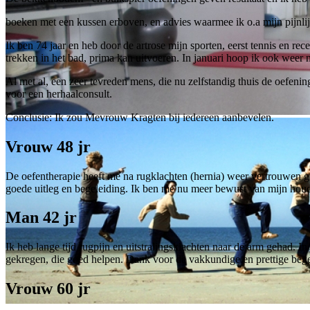
boeken met een kussen erboven, en advies waarmee ik o.a mijn pijnlij
Ik ben 74 jaar en heb door de artrose mijn sporten, eerst tennis en
trekken in het bad, prima kan uitvoeren. In januari hoop ik ook weer
Al met al, een zeer tevreden mens, die nu zelfstandig thuis de oefe
voor een herhaalconsult.
Conclusie: Ik zou Mevrouw Kragten bij iedereen aanbevelen.
Vrouw 48 jr
De oefentherapie heeft me na rugklachten (hernia) weer vertrouwen geg
goede uitleg en begeleiding. Ik ben me nu meer bewust van mijn houd
Man 42 jr
Ik heb lange tijd rugpijn en uitstralingsklachten naar de arm gehad. I
gekregen, die goed helpen. Dank voor de vakkundige en prettige bege
Vrouw 60 jr