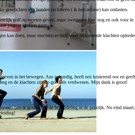
ke gewrichten van handen en knieën ( ik heb artrose) kan ontlasten.
 recentelijk golf op moeten geven, maar zwemmen kan nog en ook voor i
 naar yoga te kunnen gaan.
ningen kan doen, maar mochten er toch weer bijkomende klachten optred
even in het bewegen. Ans is kundig, heeft een luisterend oor en geeft 
ing en de klachten zijn zo goed als verdwenen. Mijn dank is groot!
n januari ben ik gestart met de behandeling in de praktijk. Nu eind maar
leiding!