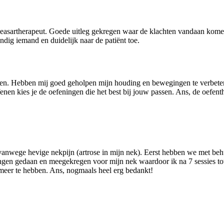
asartherapeut. Goede uitleg gekregen waar de klachten vandaan kome
dig iemand en duidelijk naar de patiënt toe.
varen. Hebben mij goed geholpen mijn houding en bewegingen te verbeteren
fenen kies je de oefeningen die het best bij jouw passen. Ans, de oefent
vanwege hevige nekpijn (artrose in mijn nek). Eerst hebben we met beh
ingen gedaan en meegekregen voor mijn nek waardoor ik na 7 sessies to
 meer te hebben. Ans, nogmaals heel erg bedankt!