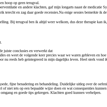
d en hoop op geen terugval.
yperventilatie en andere klachten, gaf mijn longarts naast de medicatie
 terecht en zag daar goede recensies.Na enige sessies bemerkte ik de 
lling. Bij terugval ben ik altijd weer welkom, dus deze therapie kan ik
t.
 de juiste conclusies en verwerkt dat
 alles en weet de volgende keer precies waar we waren gebleven en hoe
or nu reeds heb geintegreerd in mijn dagelijks leven. Heel sterk vond ik
 goede, fijne benadering en behandeling. Duidelijke uitleg over de oefe
 of niet iets op een bepaalde wijze doen en wat consequenties kunnen zi
g in omgang en goede tips gekregen. Klachten goed kunnen verhelpen.