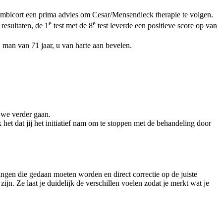
 Symbicort een prima advies om Cesar/Mensendieck therapie te volgen.
e
e
resultaten, de 1
test met de 8
test leverde een positieve score op van
, man van 71 jaar, u van harte aan bevelen.
 we verder gaan.
 het dat jij het initiatief nam om te stoppen met de behandeling door
ningen die gedaan moeten worden en direct correctie op de juiste
jn. Ze laat je duidelijk de verschillen voelen zodat je merkt wat je