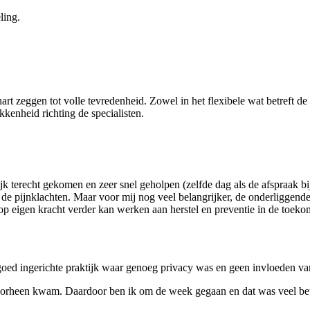
ling.
art zeggen tot volle tevredenheid. Zowel in het flexibele wat betreft d
kkenheid richting de specialisten.
jk terecht gekomen en zeer snel geholpen (zelfde dag als de afspraak bij
de pijnklachten. Maar voor mij nog veel belangrijker, de onderliggende
 op eigen kracht verder kan werken aan herstel en preventie in de toek
n goed ingerichte praktijk waar genoeg privacy was en geen invloeden va
oorheen kwam. Daardoor ben ik om de week gegaan en dat was veel bete