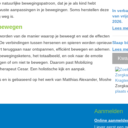
natuurlijke bewegingspatroon, dat je je als kind hebt
ewuste aanpassingen in je bewegingen. Soms herstellen deze
In verba
van vri
 weg is.
2026.
 bewegen
Lees me
 worden van de manier waarop je beweegt en wat de effecten
. De verbindingen tussen hersenen en spieren worden opnieuw
Slaap b
eert teruggaan naar ontspannen, efficiënt bewegen en ademen.
Lees me
bewegingsketens, het totaalbeeld, en ook naar de emotie
Kwal
en of om niet te bewegen. Daarom past Mobilizing
erapeut Cesar. Een holistische kijk en aanpak.
s en is gebaseerd op het werk van Matthias Alexander, Moshe
Kragte
Zorgka
plaats
Aanmelden
Online aanmelde
Liever eerst een 