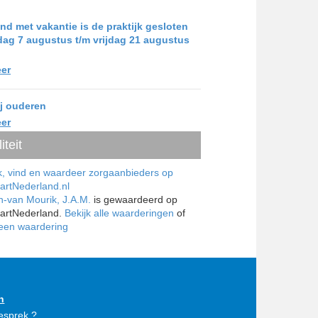
nd met vakantie is de praktijk gesloten
jdag 7 augustus t/m vrijdag 21 augustus
er
ij ouderen
er
iteit
n-van Mourik, J.A.M.
is gewaardeerd op
artNederland.
Bekijk alle waarderingen
of
 een waardering
n
gesprek ?