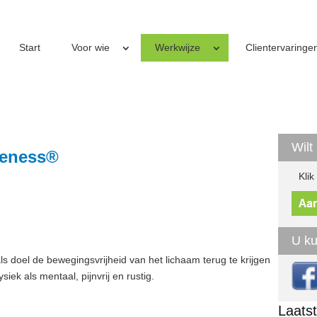
Start
Voor wie
Werkwijze
Clientervaringe
Wilt
reness®
Klik
U ku
 doel de bewegingsvrijheid van het lichaam terug te krijgen
iek als mentaal, pijnvrij en rustig.
Laats